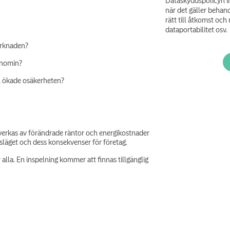
Dataskyddspolicyn in
när det gäller behand
rätt till åtkomst och r
dataportabilitet osv.
arknaden?
onomin?
en ökade osäkerheten?
åverkas av förändrade räntor och energikostnader
dsläget och dess konsekvenser för företag.
alla. En inspelning kommer att finnas tillgänglig