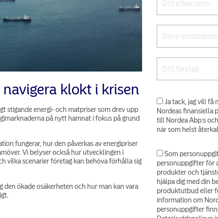
 navigera klokt i krisen
Ja tack, jag vill 
tigt stigande energi- och matpriser som drev upp
Nordeas finansiella 
nergimarknaderna på nytt hamnat i fokus på grund
till Nordea Abp:s oc
när som helst återka
ation fungerar, hur den påverkas av energipriser
amöver. Vi belyser också hur utvecklingen i
Som personuppgif
h vilka scenarier företag kan behöva förhålla sig
personuppgifter för 
produkter och tjänst
hjälpa dig med din b
ing den ökade osäkerheten och hur man kan vara
produktutbud eller fö
gt.
information om Nord
personuppgifter finns