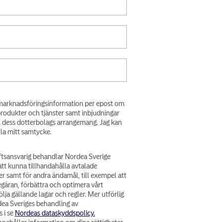
få marknadsföringsinformation per epost om
produkter och tjänster samt inbjudningar
h dess dotterbolags arrangemang. Jag kan
lla mitt samtycke.
tsansvarig behandlar Nordea Sverige
att kunna tillhandahålla avtalade
er samt för andra ändamål, till exempel att
egäran, förbättra och optimera vårt
lja gällande lagar och regler. Mer utförlig
ea Sveriges behandling av
 i se
Nordeas dataskyddspolicy.