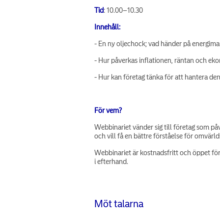
Tid
: 10.00–10.30
Innehåll:
- En ny oljechock; vad händer på energim
- Hur påverkas inflationen, räntan och ek
- Hur kan företag tänka för att hantera d
För vem?
Webbinariet vänder sig till företag som p
och vill få en bättre förståelse för omvärl
Webbinariet är kostnadsfritt och öppet för 
i efterhand.
Möt talarna