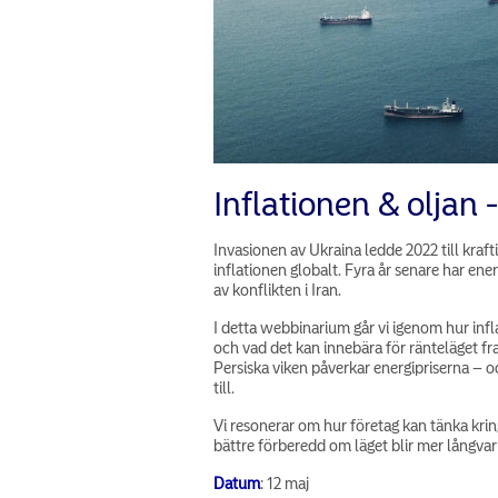
Inflationen & oljan -
Invasionen av Ukraina ledde 2022 till kraf
inflationen globalt. Fyra år senare har e
av konflikten i Iran.
I detta webbinarium går vi igenom hur infl
och vad det kan innebära för ränteläget fr
Persiska viken påverkar energipriserna – oc
till.
Vi resonerar om hur företag kan tänka kr
bättre förberedd om läget blir mer långvari
Datum
: 12 maj