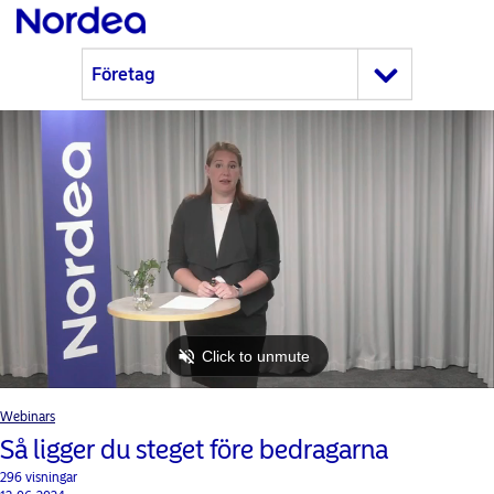
Webinars
Så ligger du steget före bedragarna
296 visningar